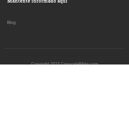
Mantente informado aqui
Blog
Copyright 2023 ConocelaBiblia.com
Privacy
Terms
Sitemap
Purchase